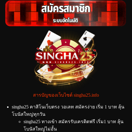
สารบัญของเว็บไซต์ singha25.info
singha25 คาสิโนเว็บตรง วอเลท สมัครง่าย เริ่ม 1 บาท ลุ้น
โบนัสใหญ่ทุกวัน
singha25 ทางเข้า สมัครรับเครดิตฟรี เริ่ม1 บาท ลุ้น
โบนัสใหญ่ไม่อั้น