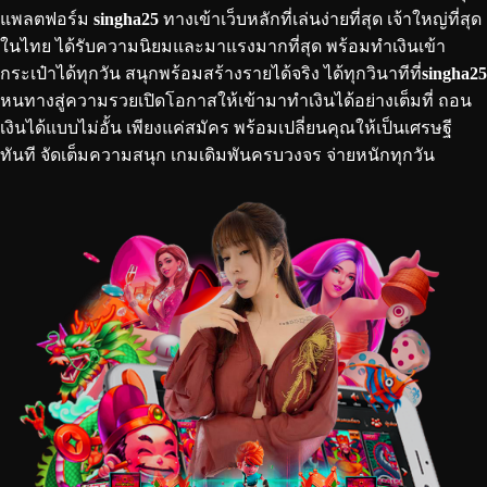
แพลตฟอร์ม
singha25
ทางเข้าเว็บหลักที่เล่นง่ายที่สุด เจ้าใหญ่ที่สุด
ในไทย ได้รับความนิยมและมาแรงมากที่สุด พร้อมทำเงินเข้า
กระเป๋าได้ทุกวัน สนุกพร้อมสร้างรายได้จริง ได้ทุกวินาทีที่
singha25
หนทางสู่ความรวยเปิดโอกาสให้เข้ามาทำเงินได้อย่างเต็มที่ ถอน
เงินได้แบบไม่อั้น เพียงแค่สมัคร พร้อมเปลี่ยนคุณให้เป็นเศรษฐี
ทันที จัดเต็มความสนุก เกมเดิมพันครบวงจร จ่ายหนักทุกวัน