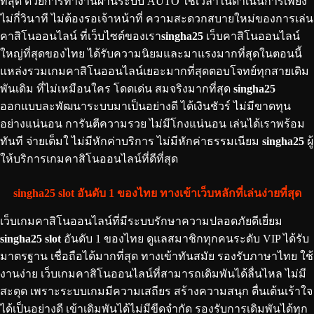
ที่สุด ด้วยการทำงานผ่านระบบ AUTO ใช้เวลาในดำเนินการเพียง
ไม่กี่วินาที ไม่ต้องรอเจ้าหน้าที่ ความสะดวกสบายใหม่ของการเล่น
คาสิโนออนไลน์ ที่เว็บไซต์ของเรา
singha25
เว็บคาสิโนออนไลน์
ใหญ่ที่สุดของไทย ได้รับความนิยมและมาแรงมากที่สุดในตอนนี้
แหล่งรวมเกมคาสิโนออนไลน์เยอะมากที่สุดตอบโจทย์ทุกสายเดิม
พันเดิม ที่ไม่เหมือนใคร โดดเด่น สมจริงมากที่สุด
singha25
ออกแบบละพัฒนาระบบมาเป็นอย่างดี ได้เงินชัวร์ ไม่มีขาดทุน
อย่างแน่นอน การันตีความรวย ไม่มีโกงแน่นอน เล่นได้เราพร้อม
ทันที จ่ายเต็มใ ไม่มีหักค่าบริการ ไม่มีหักค่าธรรมเนียม
singha25
ผู้
ให้บริการเกมคาสิโนออนไลน์ที่ดีที่สุด
singha25 slot อันดับ 1 ของไทย ทางเข้าเว็บหลักที่เล่นง่ายที่สุด
เว็บเกมคาสิโนออนไลน์ที่มีระบบรักษาความปลอดภัยดีเยี่ยม
singha25 slot
อันดับ 1 ของไทย ดูแลสมาชิกทุกคนระดับ VIP ได้รับ
มาตรฐาน เชื่อถือได้มากที่สุด ทางเข้าทันสมัย รองรับภาษาไทย ใช้
งานง่าย เว็บเกมคาสิโนออนไลน์ที่สามารถเดิมพันได้ลื่นไหล ไม่มี
สะดุด เพราะระบบเกมมีความเสถียร สร้างความสนุก ตื่นเต้นเร้าใจ
ได้เป็นอย่างดี เข้าเดิมพันได้ไม่มีขีดจำกัด รองรับการเดิมพันได้ทุก