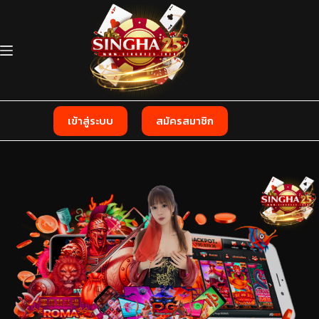
Skip
to
content
เข้าสู่ระบบ
สมัครสมาชิก