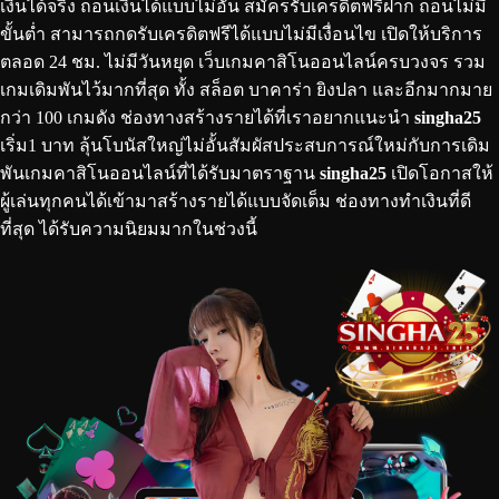
เงินได้จริง ถอนเงินได้แบบไม่อั้น สมัครรับเครดิตฟรีฝาก ถอนไม่มี
ขั้นต่ำ สามารถกดรับเครดิตฟรีได้แบบไม่มีเงื่อนไข เปิดให้บริการ
ตลอด 24 ชม. ไม่มีวันหยุด เว็บเกมคาสิโนออนไลน์ครบวงจร รวม
เกมเดิมพันไว้มากที่สุด ทั้ง สล็อต บาคาร่า ยิงปลา และอีกมากมาย
กว่า 100 เกมดัง ช่องทางสร้างรายได้ที่เราอยากแนะนำ
singha25
เริ่ม1 บาท ลุ้นโบนัสใหญ่ไม่อั้นสัมผัสประสบการณ์ใหม่กับการเดิม
พันเกมคาสิโนออนไลน์ที่ได้รับมาตราฐาน
singha25
เปิดโอกาสให้
ผู้เล่นทุกคนได้เข้ามาสร้างรายได้แบบจัดเต็ม ช่องทางทำเงินที่ดี
ที่สุด ได้รับความนิยมมากในช่วงนี้