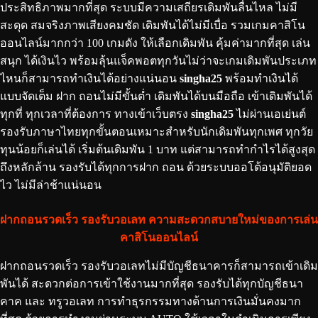
ประสิทธิภาพมากที่สุด ระบบมีความเสถียรเดิมพันลื่นไหล ไม่มี
สะดุด สมจริงภาพเสียงคมชัด เดิมพันได้ไม่มีเบื่อ รวมเกมคาสิโน
ออนไลน์มากกว่า 100 เกมดัง ให้เลือกเดิมพัน คุ้มค่ามากที่สุด เล่น
สนุก ได้เงินไว พร้อมลุ้นแจ็คพอตทุกวันไม่ว่าจะเกมเดิมพันประเภท
ไหนก็สามารถทำเงินได้อย่างแน่นอน
singha25
พร้อมทำเงินได้
แบบจัดเต็ม ฝาก ถอนไม่มีขั้นต่ำ เดิมพันได้บนมือถือ เข้าเดิมพันได้
ทุกที่ ทุกเวลาที่ต้องการ ทางเข้าเว็บตรง
singha25
ไม่ผ่านเอเย่นต์
รองรับภาษาไทยทุกขั้นตอนเหมาะสำหรับนักเดิมพันทุกเพศ ทุกวัย
ทุนน้อยก็เล่นได้ เริ่มต้นเดิมพัน 1 บาท แต่สามารถทำกำไรได้สูงสุด
ถึงหลักล้าน รองรับได้ทุกการฝาก ถอน ด้วยระบบออโต้อนุมัติยอด
ไว ไม่มีล่าช้าแน่นอน
ฝากถอนรวดเร็ว รองรับวอเลท ความสะดวกสบายใหม่ของการเล่น
คาสิโนออนไลน์
ฝากถอนรวดเร็ว รองรับวอเลทไม่มีบัญชีธนาคารก็สามารถเข้าเดิม
พันได้ สะดวกต่อการเข้าใช้งานมากที่สุด รองรับได้ทุกบัญชีธนา
คาค และ ทรูวอเลท การทำธุรกรรมทางด้านการเงินมั่นคงมาก