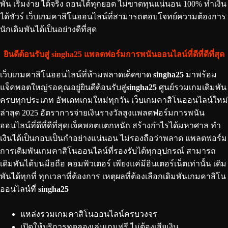
พัน เริ่มง่าย ได้จริง ถอนได้ทุกยอด ไม่ขาดทุนแน่นอน 100% ทำเงิน
ได้ชัวร์ เว็บเกมคาสิโนออนไลน์ที่สามารถตอบโจทย์ความต้องการ
นักเดิมพันได้เป็นอย่างดีที่สุด
ยินดีต้อนรับสู่ singha25 แพลตฟอร์มการพนันออนไลน์ที่ดีที่ดีที่สุด
เว็บเกมคาสิโนออนไลน์ที่ห้ามพลาดเด็ดขาด
singha25
มาพร้อม
แจ็คพอตใหญ่รอคุณอยู่ยินดีต้อนรับสู่
singha25
ศูนย์รวมเกมเดิมพัน
ครบทุกประเภท อัพเดทเกมใหม่ทุกวัน เว็บเกมคาสิโนออนไลน์ใหม่
ล่าสุด 2025 อัตราการจ่ายเงินรางวัลสูงแพลตฟอร์มการพนัน
ออนไลน์ที่ดีที่ดีที่สุดแจ็คพอตแตกหนัก สร้างกำไรได้มหาศาล ทำ
เงินได้เป็นกอบเป็นกำอย่างแน่นอน ไม่รองถือว่าพลาด แพลตฟอร์ม
การเดิมพันเกมคาสิโนออนไลน์ที่รองรับได้ทุกอุปกรณ์ สามารถ
เดิมพันได้บนมือถือ คอมพิวเตอร์ เพียงแค่มีอินเตอร์เน็ตเท่านั้น เดิม
พันได้ทุกที่ ทุกเวลาที่ต้องการ เหตุผลที่ต้องเลือกเดิมพันเกมคาสิโน
ออนไลน์ที่
singha25
แหล่งรวมเกมคาสิโนออนไลน์ครบวงจร
เปิดให้บริการทดลองเล่นเกมฟรี ไม่ต้องเสียเงิน